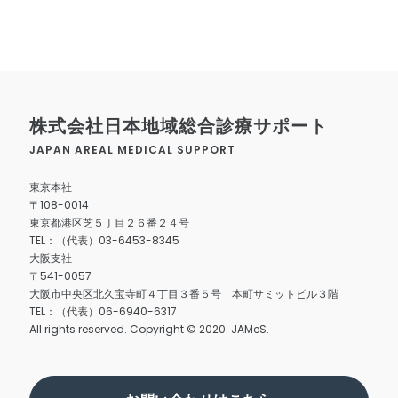
TOP
お知らせ
株式会社日本地域総合診療サポート
JAPAN AREAL MEDICAL SUPPORT
事業紹介
医療情報連携システム『TASUKY』
開業支援パッケージ『0円開業』
東京本社
企業情報
〒108-0014
東京都港区芝５丁目２６番２４号
採用情報
TEL：（代表）03-6453-8345
大阪支社
お問い合わせ
〒541-0057
大阪市中央区北久宝寺町４丁目３番５号 本町サミットビル３階
TEL：（代表）06-6940-6317
All rights reserved. Copyright © 2020. JAMeS.