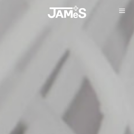
TOP
お知らせ
事業紹介
医療情報連携システム『TASUKY』
開業支援パッケージ『0円開業』
企業情報
採用情報